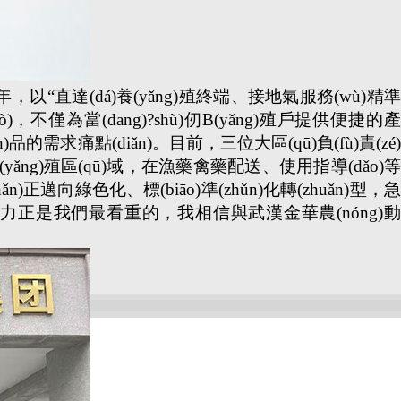
，以
“
直達(dá)
養(yǎng)殖終端
、
接地氣
服務(wù)精
)，不僅為當(dāng)?shù)仞B(yǎng)殖戶提供便捷的產
ǎn)品的需求痛點(diǎn)。目前，
三位大區(qū)負(fù)責(zé
(yǎng)殖區(qū)域，在漁藥
禽藥
配送、使用指導(dǎo)
ǎn)正邁向綠色化、標(biāo)準(zhǔn)化轉(zhuǎn)型，
hí)力正是我們最看重的
，我相信與武漢金華農(nóng)