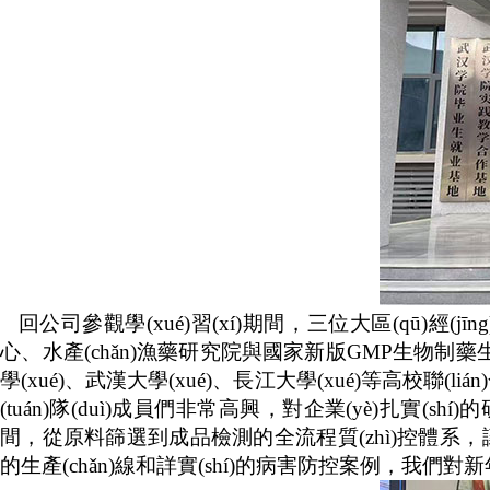
回公司參觀學(xué)習(xí)期間，三位大區(qū)經(jīng)理和帶
心
、水產(chǎn)漁藥研究院
與
國家新版
GMP
生物制藥
生
學(xué)
、武漢大學(xué)、長江大學(xué)
等高校聯(lián
(tuán)隊(duì)成員們非常高興，
對企業(yè)扎實(shí)的研
間，從原料篩選到成品檢測的全流程質(zhì)控體系，讓團(tu
的生產(chǎn)線和詳實(shí)的病害防控案例，我們對
新