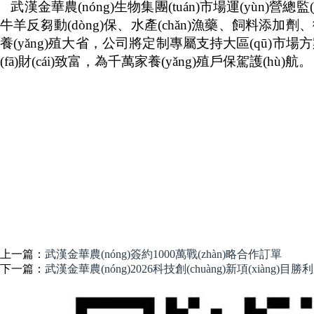
武漢
金華農(nóng)生物
集團(tuán)市場運(yùn)營總監
牛羊反芻動(dòng)保、
水產(chǎn)
漁
藥、
飼料添加劑、
養(yǎng)殖
大省，
公司
將定制專屬
支持大區(qū)市場
方案
(fā)財(cái)致富，為千萬家養(yǎng)殖戶保駕護(hù)航
。
上一篇：
武漢金華農(nóng)簽約1000萬戰(zhàn)略合作訂單
下一篇：
武漢金華農(nóng)2026科技創(chuàng)新項(xiàng)目勝利