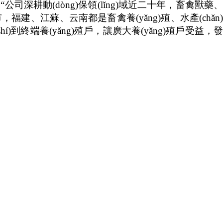
：
“
公司深耕動(dòng)保領(lǐng)域近二十年，
畜禽獸藥
市
，
福建
、江蘇、云南都
是
畜禽養(yǎng)殖、
水產(chǎn
)到終端養(yǎng)殖戶，讓廣大養(yǎng)殖戶受益，