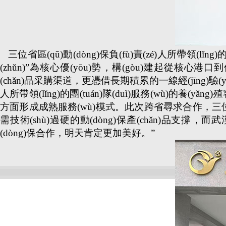
三位省區(qū)動(dòng)保負(fù)責(zé)人
所帶領(lǐng)的團
(zhǔn)
”
為核心優(yōu)勢，構(gòu)建起從核心港口到偏遠(
(chǎn)品采購渠道，更憑借長期積累的一線經(jīng)驗(yà
人所帶領(lǐng)的
團(tuán)隊(duì)服務(wù)的養(yǎ
方面形成成熟服務(wù)模式。此次跨省尋求合作，
三位
需技術(shù)過硬的動(dòng)保產(chǎn)品支撐，
而武
(dòng)保合作，明天肯定更加美好
。
”